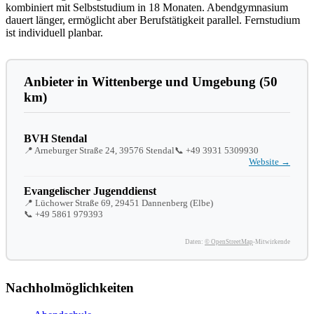
kombiniert mit Selbststudium in 18 Monaten. Abendgymnasium
dauert länger, ermöglicht aber Berufstätigkeit parallel. Fernstudium
ist individuell planbar.
Anbieter in Wittenberge und Umgebung (50
km)
BVH Stendal
📍 Arneburger Straße 24, 39576 Stendal
📞
+49 3931 5309930
Website →
Evangelischer Jugenddienst
📍 Lüchower Straße 69, 29451 Dannenberg (Elbe)
📞
+49 5861 979393
Daten:
© OpenStreetMap
-Mitwirkende
Nachholmöglichkeiten