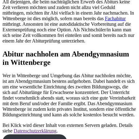
All diejenigen, die beim nachträglichen Erwerb des Abiturs keine
Zeit verlieren möchten und zudem nicht allzu viel Geduld
mitbringen, möchten ihr Abi vielfach in einem Jahr nachmachen. In
Wittenberge ist dies möglich, sofern man bereits das
Fachabitur
mitbringt. Ansonsten ist eine autodidaktische Vorbereitung auf die
Externenprüfung noch eine Option. Als Nichtschüler/in kann man
sich seine Zeit vollkommen frei einteilen und somit bereits nach nur
einem Jahr der Abiturprüfung unterziehen.
Abitur nachholen am Abendgymnasium
in Wittenberge
Wer in Wittenberge und Umgebung das Abitur nachholen möchte,
ist am Abendgymnasium bestens aufgehoben. Dabei handelt es sich
um eine wesentliche Einrichtung des zweiten Bildungswegs, die
sich auf Abiturlänge für Erwachsene konzentriert. Der Unterricht
findet vornehmlich abends statt, woraus sich eine gute Vereinbarkeit
mit dem Beruf und/oder der Familie ergibt. Das Abendgymnasium
Wittenberge ist zudem kein privates Institut, sondern eine öffentliche
Bildungseinrichtung und kann als solche kostenlos besucht werden.
Bei Klick wird dieser Inhalt von externen Servern geladen. Details
siehe
Datenschutzerklärung
.