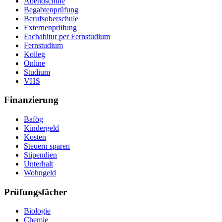
Abendschule
Begabtenprüfung
Berufsoberschule
Externenprüfung
Fachabitur per Fernstudium
Fernstudium
Kolleg
Online
Studium
VHS
Finanzierung
Bafög
Kindergeld
Kosten
Steuern sparen
Stipendien
Unterhalt
Wohngeld
Prüfungsfächer
Biologie
Chemie