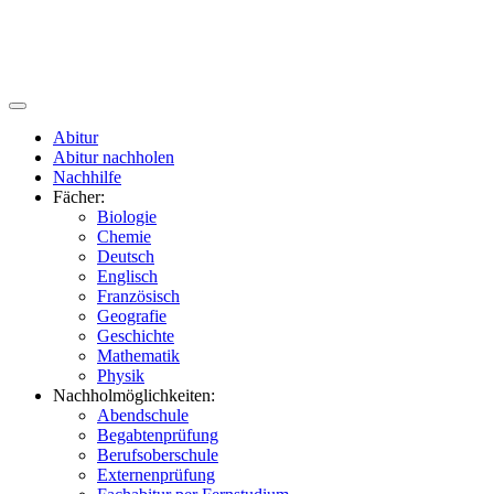
Abitur
Abitur nachholen
Nachhilfe
Fächer:
Biologie
Chemie
Deutsch
Englisch
Französisch
Geografie
Geschichte
Mathematik
Physik
Nachholmöglichkeiten:
Abendschule
Begabtenprüfung
Berufsoberschule
Externenprüfung