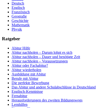
Deutsch
Englisch
Französisch
Geografie
Geschichte
Mathematik
Physik
Ratgeber
Abitur Hilfe
Abitur nachholen – Darum lohnt es sich
Abitur nachholen – Dauer und benötigte Zeit
Abitur nachholen – Voraussetzungen
Abitur oder Fachabitur?
Abitur wiederholen
Ausbildung mit Abitur
Berufe mit Abitur
Die perfekte Bewerbung
Das Abitur und andere Schulabschlüsse in Deutschland
Englisch-Kenntnisse
Fernabitur
Herausforderungen des zweiten Bildungswegs
Lernhilfen