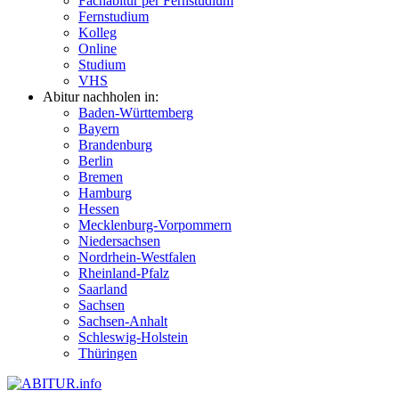
Fachabitur per Fernstudium
Fernstudium
Kolleg
Online
Studium
VHS
Abitur nachholen in:
Baden-Württemberg
Bayern
Brandenburg
Berlin
Bremen
Hamburg
Hessen
Mecklenburg-Vorpommern
Niedersachsen
Nordrhein-Westfalen
Rheinland-Pfalz
Saarland
Sachsen
Sachsen-Anhalt
Schleswig-Holstein
Thüringen