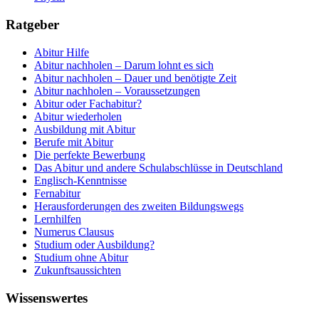
Ratgeber
Abitur Hilfe
Abitur nachholen – Darum lohnt es sich
Abitur nachholen – Dauer und benötigte Zeit
Abitur nachholen – Voraussetzungen
Abitur oder Fachabitur?
Abitur wiederholen
Ausbildung mit Abitur
Berufe mit Abitur
Die perfekte Bewerbung
Das Abitur und andere Schulabschlüsse in Deutschland
Englisch-Kenntnisse
Fernabitur
Herausforderungen des zweiten Bildungswegs
Lernhilfen
Numerus Clausus
Studium oder Ausbildung?
Studium ohne Abitur
Zukunftsaussichten
Wissenswertes