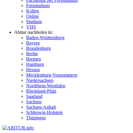
Fachabitur per Fernstudium
Fernstudium
Kolleg
Online
Studium
VHS
Abitur nachholen in:
Baden-Württemberg
Bayern
Brandenburg
Berlin
Bremen
Hamburg
Hessen
Mecklenburg-Vorpommern
Niedersachsen
Nordrhein-Westfalen
Rheinland-Pfalz
Saarland
Sachsen
Sachsen-Anhalt
Schleswig-Holstein
Thüringen