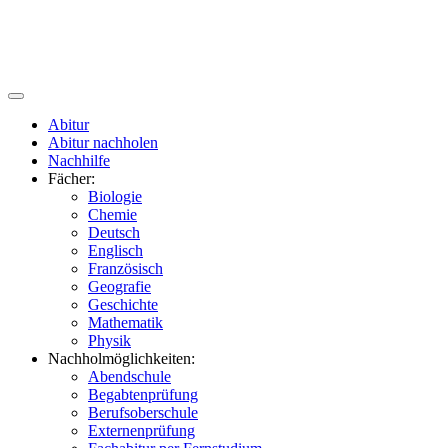
Abitur
Abitur nachholen
Nachhilfe
Fächer:
Biologie
Chemie
Deutsch
Englisch
Französisch
Geografie
Geschichte
Mathematik
Physik
Nachholmöglichkeiten:
Abendschule
Begabtenprüfung
Berufsoberschule
Externenprüfung